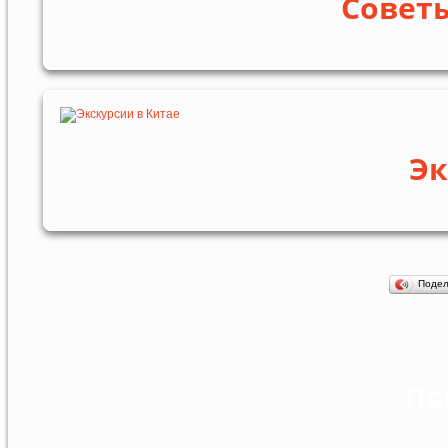
Совет
Эк
Поде
По