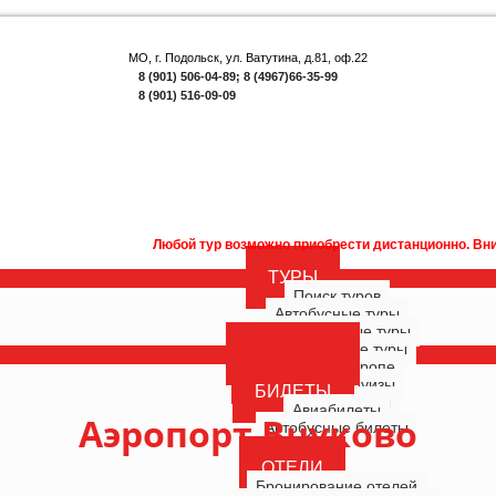
МО, г. Подольск, ул. Ватутина, д.81, оф.22
8 (901) 506-04-89; 8 (4967)66-35-99
8 (901) 516-09-09
Любой тур возможно приобрести дистанционно. Внимание! Акция для на
ТУРЫ
Поиск туров
Автобусные туры
Многодневные туры
Однодневные туры
ГОРЯЩИЕ
Туры по Европе
РОССИЯ
Морские круизы
БИЛЕТЫ
Речные круизы
Авиабилеты
Аэропорт Внуково
Автобусные билеты
ОТЕЛИ
Бронирование отелей