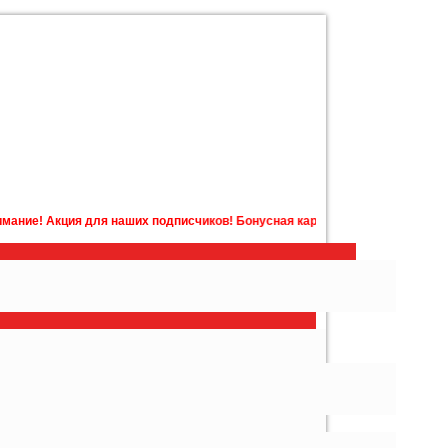
ших подписчиков! Бонусная карта с бонусами на счету в подарок! Подроб