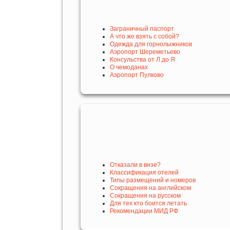
Заграничный паспорт
А что же взять с собой?
Одежда для горнолыжников
Аэропорт Шереметьево
Консульства от Л до Я
О чемоданах
Аэропорт Пулково
Отказали в визе?
Классификация отелей
Типы размещений и номеров
Сокращения на английском
Сокращения на русском
Для тех кто боится летать
Рекомендации МИД РФ