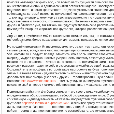
помогая человеку раскрыть всю, или только часть сущности личности.Но 
общественном мнении о данном событии останется надолго. Посему сег
оригинальность и некая креативность, подчеркнутость или снижение ур
собеседника, который исходя из полученной «информации» строит тон и
только тщательным слежением за своим временем, но и о «цельности» и
представление о личности, что немаловажно. Но вечный контроль своег
друзей и близких с ума, так как они не будут чувствовать себя расков
приходится юморная и прикольная футболка, которая расслабит общест
Долгие годы футболка и майка, как элемент стиля и имиджа, не считал
однообразными, более подходящими для замены пижамам в летнее врем
Но предприниматели и бизнесмены, вместе с развитием технологическог
сегмент рынка, вследствие чего мир увидел прикольные, насыщенные ц
VseFootbolki.ru. Следует, правда, отметить, что в большинстве своем та
очередь, мудрая сдержанность и умеренность, поэтому зачастую у мужчи
отражение его в одежде – личное дело каждого, но подумайте сами – ком
веселья и радости – дарите себе и окружающим улыбки до ушей, ведь з
Создавайте ту атмосферу, в которой ваше настроение не будет опечале
жизнь. Не менее важно и удивлять своих знакомых – вместо грозного пи
дополнительные эмоции у коллег и друзей – гарантированы. Ну а если и
магазина
http://www.vsefootbolki.ru
– там вы увидите минимум 50 футболок
покажите свой интерес к какому-либо предприятию, и у ваших коллег ил
Прикольная майка или футболка сегодня – это своего рода «трибуна», «с
определенным образом поведать о себе, об окружающем его мире. С уче
собственную индивидуальность. «Сказать» посредством футболки собесе
футболки
http://vse-footbolki.ru/product/1465
, и всем все сразу станет по
лишь дело вкуса. Главное – не переборщить и подойти к осуществлению 
поймут – сегодня данное понятие уже не востребовано, а с течением в