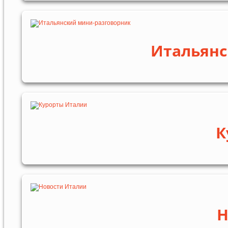
Итальянс
К
Н