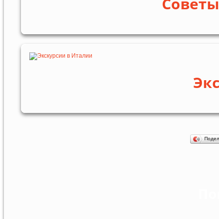
Советы
Эк
Поде
По