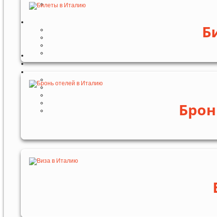
Б
Брон