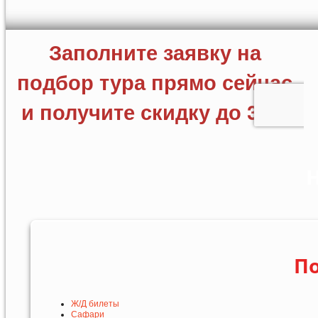
Н
По
Ж/Д билеты
Сафари