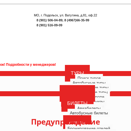
МО, г. Подольск, ул. Ватутина, д.81, оф.22
8 (901) 506-04-89; 8 (4967)66-35-99
8 (901) 516-09-09
обности у менеджеров!
ТУРЫ
Поиск туров
Автобусные туры
Многодневные туры
Однодневные туры
ГОРЯЩИЕ
Туры по Европе
РОССИЯ
Морские круизы
БИЛЕТЫ
Речные круизы
Авиабилеты
Автобусные билеты
Предупреждение
ОТЕЛИ
Бронирование отелей