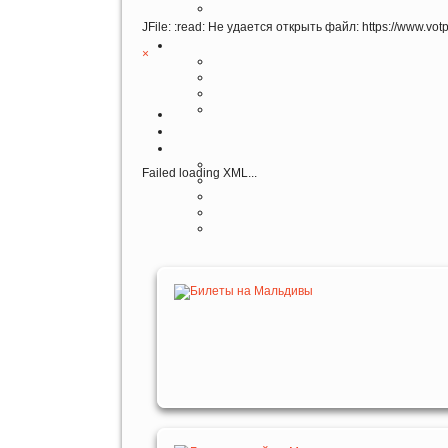
JFile: :read: Не удается открыть файл: https://www.vo
×
Failed loading XML...