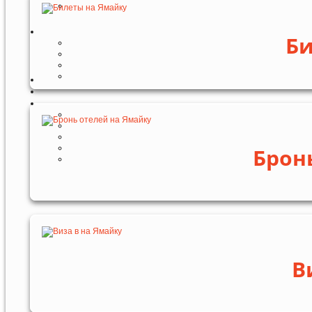
Би
Брон
В