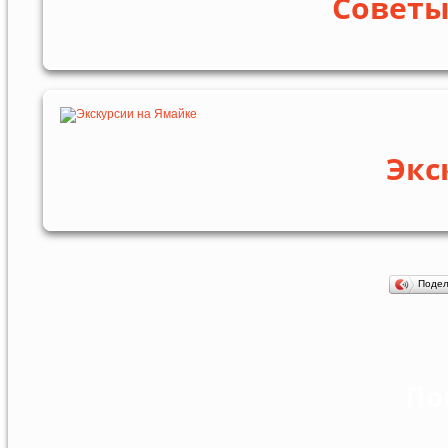
Советы
Экс
Поде
По