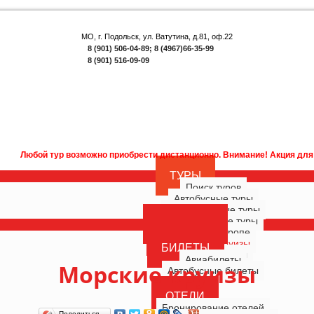
МО, г. Подольск, ул. Ватутина, д.81, оф.22
8 (901) 506-04-89; 8 (4967)66-35-99
8 (901) 516-09-09
ожно приобрести дистанционно. Внимание! Акция для наших подписчиков!
ТУРЫ
Поиск туров
Автобусные туры
Многодневные туры
Однодневные туры
ГОРЯЩИЕ
Туры по Европе
РОССИЯ
Морские круизы
БИЛЕТЫ
Речные круизы
Авиабилеты
Морские круизы
Автобусные билеты
ОТЕЛИ
Бронирование отелей
Поделиться…