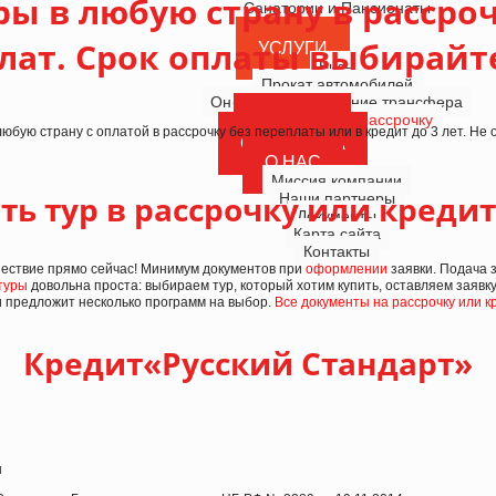
ы в любую страну в рассроч
Санатории и Пансионаты
лат. Срок оплаты выбирайт
УСЛУГИ
Визы
Прокат автомобилей
Онлайн-бронирование трансфера
Туры в кредит и рассрочку
КРУИЗЫ
юбую страну с оплатой в рассрочку без переплаты или в кредит до 3 лет. Не
СТРАХОВКА
О НАС
Миссия компании
ть тур в рассрочку или креди
Наши партнеры
Документы
Карта сайта
Контакты
шествие прямо сейчас! Минимум документов при
оформлении
заявки. Подача 
туры
довольна проста: выбираем тур, который хотим купить, оставляем заявку
 предложит несколько программ на выбор.
Все документы на рассрочку или 
Кредит«Русский Стандарт»
ы