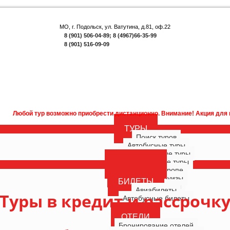
МО, г. Подольск, ул. Ватутина, д.81, оф.22
8 (901) 506-04-89; 8 (4967)66-35-99
8 (901) 516-09-09
 тур возможно приобрести дистанционно. Внимание! Акция для наших подп
ТУРЫ
Поиск туров
Автобусные туры
Многодневные туры
Однодневные туры
ГОРЯЩИЕ
Туры по Европе
РОССИЯ
Морские круизы
БИЛЕТЫ
Речные круизы
Авиабилеты
Туры в кредит и рассрочк
Автобусные билеты
ОТЕЛИ
Бронирование отелей