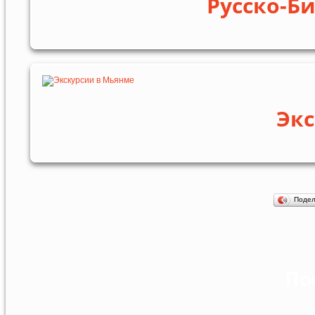
Русско-Б
Экс
Поде
По