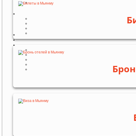
Б
Брон