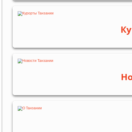
Ку
Но