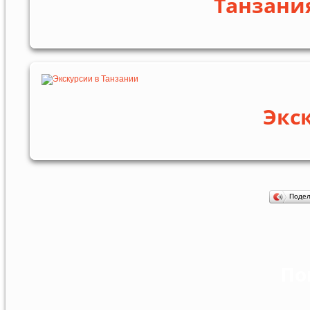
Танзания
Экс
Поде
По