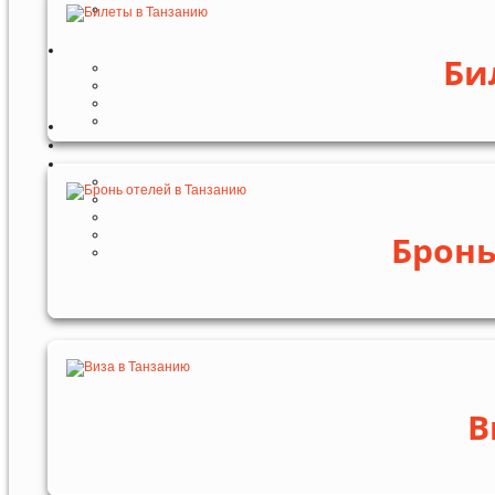
Би
Бронь
В