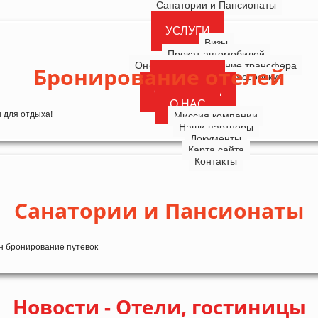
Санатории и Пансионаты
УСЛУГИ
Визы
Прокат автомобилей
Онлайн-бронирование трансфера
Бронирование отелей
Туры в кредит и рассрочку
КРУИЗЫ
СТРАХОВКА
О НАС
 для отдыха!
Миссия компании
Наши партнеры
Документы
Карта сайта
Контакты
Санатории и Пансионаты
н бронирование путевок
Новости - Отели, гостиницы