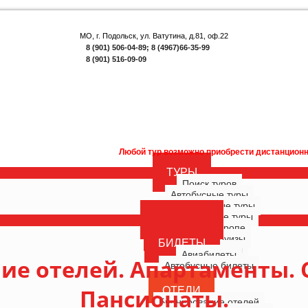
МО, г. Подольск, ул. Ватутина, д.81, оф.22
8 (901) 506-04-89; 8 (4967)66-35-99
8 (901) 516-09-09
Любой тур возможно приобрести дистанционно. Внимание! Акция д
ТУРЫ
Поиск туров
Автобусные туры
Многодневные туры
Однодневные туры
ГОРЯЩИЕ
Туры по Европе
РОССИЯ
Морские круизы
БИЛЕТЫ
Речные круизы
Авиабилеты
ие отелей. Апартаменты. 
Автобусные билеты
Пансионаты.
ОТЕЛИ
Бронирование отелей